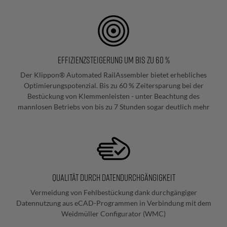
Beratung & Support
Komponentenbeschriftung
Vollautomatische
Beschriftung
Effizienzsteigerung um bis zu 60 %
Halbautomatische
Der Klippon® Automated RailAssembler bietet erhebliches
Beschriftung
Optimierungspotenzial. Bis zu 60 % Zeitersparung bei der
Bestückung von Klemmenleisten - unter Beachtung des
Manuelle
mannlosen Betriebs von bis zu 7 Stunden sogar deutlich mehr
Beschriftung
Kabelkonfektionierung
und
Qualität durch Datendurchgängigkeit
Vorverdrahtung
Vermeidung von Fehlbestückung dank durchgängiger
Vollautomatische
Datennutzung aus eCAD-Programmen in Verbindung mit dem
Kabelkonfektionierung
Weidmüller Configurator (WMC)