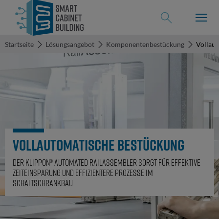
Startseite
Lösungsangebot
Komponentenbestückung
Vollau
zurück
Lösungsangebot
Lösungsangebot
Use-Case
Digitales
Engineering
Vollautomatische Bestückung
Referenzen
Schaltschrankkonstruktion
Der Klippon® Automated RailAssembler sorgt für effektive
Zeiteinsparung und effizientere Prozesse im
Klemmenleistenkonfiguration
Schaltschrankbau
Veranstaltungen
Logistik