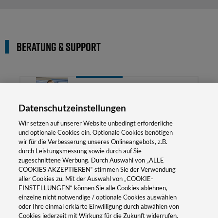
Beratung & Support
Viktor Krieger
Produkt Manager | Weidmüller
Datenschutzeinstellungen
Interface GmbH & Co. KG
Wir setzen auf unserer Website unbedingt erforderliche
und optionale Cookies ein. Optionale Cookies benötigen
victor.krieger@weidmueller.com
wir für die Verbesserung unseres Onlineangebots, z.B.
durch Leistungsmessung sowie durch auf Sie
zugeschnittene Werbung. Durch Auswahl von „ALLE
+49 5231 14-291326
COOKIES AKZEPTIEREN“ stimmen Sie der Verwendung
aller Cookies zu. Mit der Auswahl von „COOKIE-
EINSTELLUNGEN“ können Sie alle Cookies ablehnen,
einzelne nicht notwendige / optionale Cookies auswählen
oder Ihre einmal erklärte Einwilligung durch abwählen von
Anrede
Cookies jederzeit mit Wirkung für die Zukunft widerrufen.