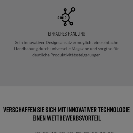
Längenermittlung
und
Datenanreicherung
Semiautomatische
einfaches Handling
Kabelkonfektion
Sein innovativer Designsansatz ermöglicht eine einfache
Handhabung durch universelle Magazine und sorgt so für
deutliche Produktivitätssteigerungen
Schaltschrankbestückung
und
-
verdrahtung
Assistierte
Montageplattenbestückung
Verschaffen Sie sich mit innovativer Technologie
einen Wettbewerbsvorteil
Verdrahtungsassistenz