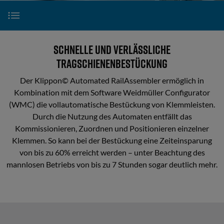
Partner
und
Mechanik
Kontakt
Entdecken Sie unseren Klippon® Automated RailAs
Komponenten-
Schnelle und verlässliche
Kommissionierung
Tragschienenbestückung
Klippon® Automated RailLaser
Mechanische
Der Klippon© Automated RailAssembler ermöglich in
Bearbeitung
Kombination mit dem Software Weidmüller Configurator
Klippon® Connect S-Reihe
(WMC) die vollautomatische Bestückung von Klemmleisten.
Durch die Nutzung des Automaten entfällt das
Komponentenbestückung
Kommissionieren, Zuordnen und Positionieren einzelner
Klippon® Connect A-Reihe
Klemmen. So kann bei der Bestückung eine Zeiteinsparung
Vollautomatische
von bis zu 60% erreicht werden – unter Beachtung des
Bestückung
Webinare
mannlosen Betriebs von bis zu 7 Stunden sogar deutlich mehr.
Assistierte
Downloads
Klemmenleistenbestückung