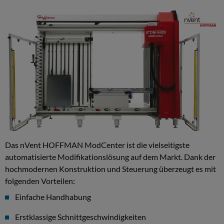
Längenermittlung
und
Datenanreicherung
Semiautomatische
Kabelkonfektion
Schaltschrankbestückung
und
-
verdrahtung
Das nVent HOFFMAN ModCenter ist die vielseitigste
automatisierte Modifikationslösung auf dem Markt. Dank der
Assistierte
hochmodernen Konstruktion und Steuerung überzeugt es mit
Montageplattenbestückung
folgenden Vorteilen:
Einfache Handhabung
Verdrahtungsassistenz
Erstklassige Schnittgeschwindigkeiten