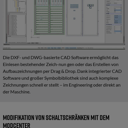
Komponentenbeschriftung
Vollautomatische
Beschriftung
Halbautomatische
Beschriftung
Manuelle
Die DXF- und DWG-basierte CAD Software ermöglicht das
Beschriftung
Einlesen bestehender Zeich-nun gen oder das Erstellen von
Aufbauzeichnungen per Drag & Drop. Dank integrierter CAD
Software und großer Symbolbibliothek sind auch komplexe
Zeichnungen schnell er stellt – im Engineering oder direkt an
Kabelkonfektionierung
der Maschine.
und
Vorverdrahtung
Vollautomatische
Modifikation von Schaltschränken mit dem
Kabelkonfektionierung
Modcenter