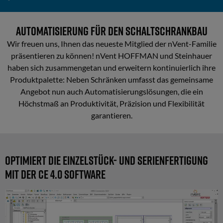
Partner
und
Mechanik
CE 4.0 Software
Automatisierung für den Schaltschrankbau
Kontakt
Komponenten-
Wir freuen uns, Ihnen das neueste Mitglied der nVent-Familie
Modcenter
präsentieren zu können! nVent HOFFMAN und Steinhauer
Kommissionierung
haben sich zusammengetan und erweitern kontinuierlich ihre
Mechanische
Produktpalette: Neben Schränken umfasst das gemeinsame
NC-Cut
Bearbeitung
Angebot nun auch Automatisierungslösungen, die ein
Höchstmaß an Produktivität, Präzision und Flexibilität
Beratung & Support
garantieren.
Komponentenbestückung
Vollautomatische
Optimiert die Einzelstück- und Serienfertigung
Bestückung
mit der CE 4.0 Software
Assistierte
Klemmenleistenbestückung